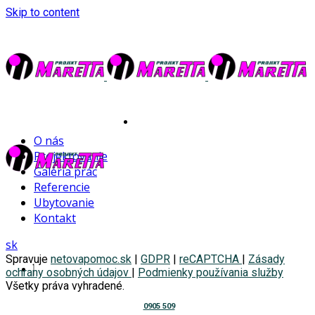
Skip to content
Tu vám
O nás
Projektovanie
Galéria prác
Referencie
Ubytovanie
Kontakt
pomôžeme
sk
Spravuje
netovapomoc.sk
|
GDPR
|
reCAPTCHA
|
Zásady
ochrany osobných údajov
|
Podmienky používania služby
Všetky práva vyhradené.
0905 509