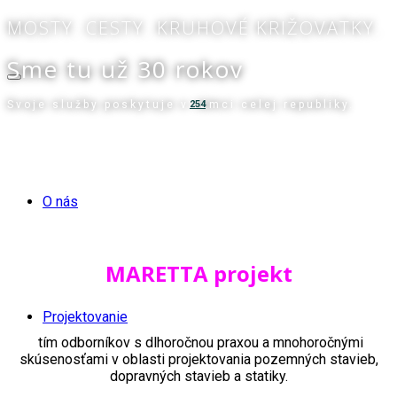
MOSTY. CESTY. KRUHOVÉ KRIŽOVATKY.
Sme tu už 30 rokov
Svoje služby poskytuje v rámci celej republiky.
254
O nás
MARETTA projekt
Projektovanie
tím odborníkov s dlhoročnou praxou a mnohoročnými
skúsenosťami v oblasti projektovania pozemných stavieb,
dopravných stavieb a statiky.